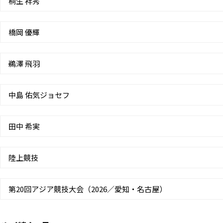
桐生 祥秀
橋岡 優輝
鵜澤 飛羽
中島 佑気ジョセフ
田中 希実
陸上競技
第20回アジア競技大会（2026／愛知・名古屋）