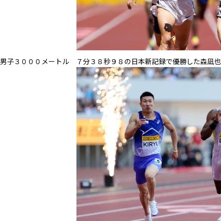
男子３０００メートル ７分３８秒９８の日本新記録で優勝した森凪也