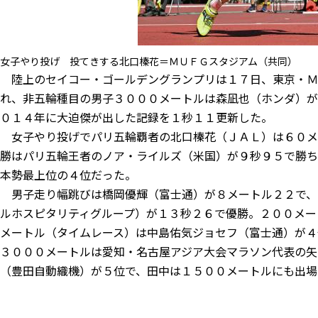
女子やり投げ 投てきする北口榛花＝ＭＵＦＧスタジアム（共同）
陸上のセイコー・ゴールデングランプリは１７日、東京・Ｍ
れ、非五輪種目の男子３０００メートルは森凪也（ホンダ）が
０１４年に大迫傑が出した記録を１秒１１更新した。
女子やり投げでパリ五輪覇者の北口榛花（ＪＡＬ）は６０メ
勝はパリ五輪王者のノア・ライルズ（米国）が９秒９５で勝ち
本勢最上位の４位だった。
男子走り幅跳びは橋岡優輝（富士通）が８メートル２２で、
ルホスピタリティグループ）が１３秒２６で優勝。２００メー
メートル（タイムレース）は中島佑気ジョセフ（富士通）が４
３０００メートルは愛知・名古屋アジア大会マラソン代表の矢
（豊田自動織機）が５位で、田中は１５００メートルにも出場