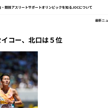
会・競技
アスリートサポート
オリンピックを知る
JOCについて
最新ニ
セイコー、北口は５位