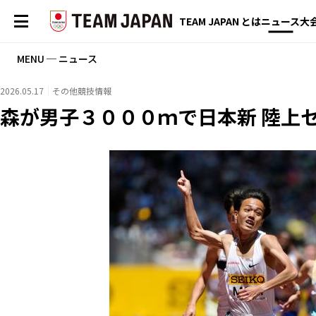
TEAM JAPAN とは
ニュース
大
MENU ─ ニュース
2026.05.17
その他競技情報
森が男子３０００ｍで日本新 陸上