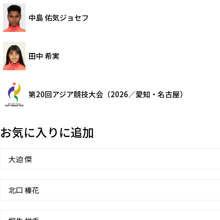
中島 佑気ジョセフ
田中 希実
第20回アジア競技大会（2026／愛知・名古屋）
お気に入りに追加
大迫 傑
北口 榛花