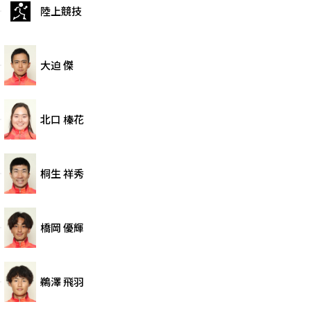
陸上競技
大迫 傑
北口 榛花
桐生 祥秀
橋岡 優輝
鵜澤 飛羽