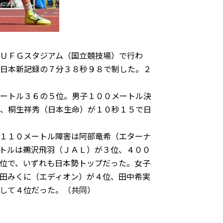
ＵＦＧスタジアム（国立競技場）で行わ
日本新記録の７分３８秒９８で制した。２
ートル３６の５位。男子１００メートル決
、桐生祥秀（日本生命）が１０秒１５で日
１１０メートル障害は阿部竜希（エターナ
トルは鵜沢飛羽（ＪＡＬ）が３位、４００
位で、いずれも日本勢トップだった。女子
田みくに（エディオン）が４位、田中希実
して４位だった。（共同）