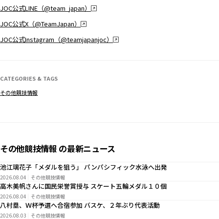
JOC公式LINE（@team_japan）
JOC公式X（@TeamJapan）
JOC公式Instagram（@teamjapanjoc）
CATEGORIES & TAGS
その他競技情報
その他競技情報 の最新ニュース
池江璃花子「メダルを狙う」 パンパシフィック水泳へ出発
2026.08.04
その他競技情報
高木美帆さんに国民栄誉賞授与 スケート五輪メダル１０個
2026.08.04
その他競技情報
八村塁、Ｗ杯予選へ合宿参加 バスケ、２年ぶり代表活動
2026.08.03
その他競技情報