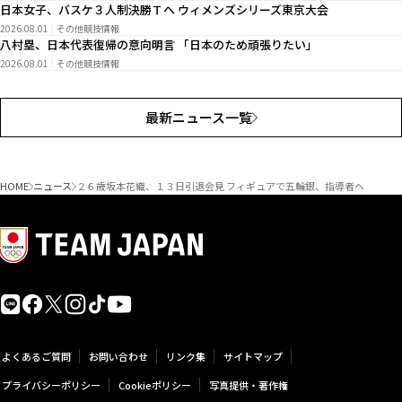
日本女子、バスケ３人制決勝Ｔへ ウィメンズシリーズ東京大会
2026.08.01
その他競技情報
八村塁、日本代表復帰の意向明言 「日本のため頑張りたい」
2026.08.01
その他競技情報
最新ニュース一覧
HOME
ニュース
２６歳坂本花織、１３日引退会見 フィギュアで五輪銀、指導者へ
よくあるご質問
お問い合わせ
リンク集
サイトマップ
プライバシーポリシー
Cookieポリシー
写真提供・著作権