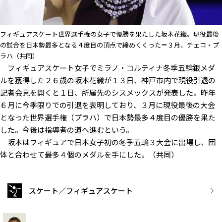
フィギュアスケート世界選手権の女子で優勝を果たした坂本花織。現役最後
の試合を日本勢最多となる４度目の頂点で締めくくった＝３月、チェコ・プ
ラハ（共同）
フィギュアスケート女子でミラノ・コルティナ冬季五輪銀メダ
ルを獲得した２６歳の坂本花織が１３日、神戸市内で現役引退の
記者会見を開くと１日、所属先のシスメックスが発表した。昨年
６月に今季限りでの引退を表明しており、３月に現役最後の大会
となった世界選手権（プラハ）で日本勢最多４度目の優勝を果た
した。今後は指導者の道へ進むという。
坂本はフィギュアで日本女子初の冬季五輪３大会に出場し、団
体と合わせて最多４個のメダルを手にした。（共同）
スケート／フィギュアスケート