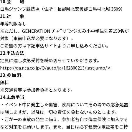
10.会 場
白馬ジャンプ競技場（住所：長野県北安曇郡白馬村北城 3609）
11.対 象
年齢制限なし
※ただし、GENERATION チャ“リ”ンジのみ小中学生先着150名が
対象（事前申込が必要になります）。
ご希望の方は下記申込サイトよりお申し込みください。
12.申込方法
定員に達し次第受付を締め切らせていただきます。
https://qa.nta.co.jp/Q/auto/ja/162800213/lastjump/
13.参 加 料
無料
※交通費等は参加者負担となります。
14.応急手当
・イベント中に発生した傷害、疾病についてその場での応急処置
は施しますが、以降は一切の責任を負わないものとします。
・万が一の事故の発生に備え、参加者各自で傷害保険に加入する
など対策をお願いします。また、当日は必ず健康保険証等をご持