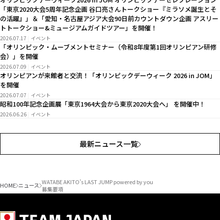
「東京2020大会5周年記念企画 谷口亮さんトークショー『ミラソメ誕生とそ
の活躍』」＆「愛知・名古屋アジア大会90日前カウントダウン企画 アスリー
トトークショー&ミュージアムガイドツアー」を開催！
2026.07.17
イベント
「オリンピック・ムーブメントセミナー（令和8年度第1回オリンピアン研修
会）」を開催
2026.07.09
イベント
オリンピアンが来館者と交流！「オリンピックデーウィーク 2026 in JOM」
を開催
2026.07.07
イベント
昭和100年記念企画展「東京1964大会から東京2020大会へ」 を開催中！
2026.06.26
イベント
最新ニュース一覧
WATABE AKITO’s LAST JUMP powered by you
HOME
ニュース
募集要項