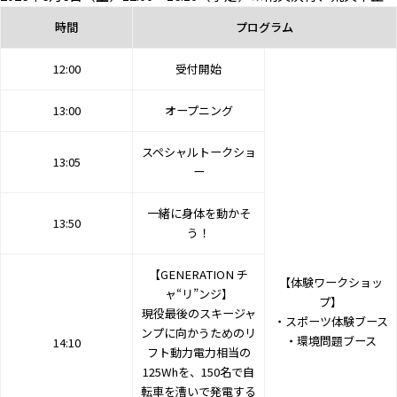
時間
プログラム
12:00
受付開始
13:00
オープニング
スペシャルトークショ
13:05
ー
一緒に身体を動かそ
13:50
う！
【GENERATION チ
【体験ワークショッ
ャ“リ”ンジ】
プ】
現役最後のスキージャ
・スポーツ体験ブース
ンプに向かうためのリ
・環境問題ブース
14:10
フト動力電力相当の
125Whを、150名で自
転車を漕いで発電する