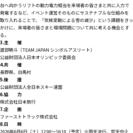
台へ向かうリフトの動力電力相当を来場者の皆さまと共に人力で
発電するなど、イベント運営そのものにサステナブルな仕組みを
取り入れることで、「気候変動による雪の減少」という課題をきっ
かけに、来場者の皆さまと環境問題について共に考える機会とす
る。
3.主 催
渡部暁斗（TEAM JAPAN シンボルアスリート）
公益財団法人日本オリンピック委員会
4.共 催
長野県、白馬村
5.後 援
公益財団法人全日本スキー連盟
6.協 力
株式会社日本旅行
7.企 画
ファーストトラック株式会社
8.日 時
2026年6月6日（土）12:00～16:10（予定）※雨天決行、荒天中止