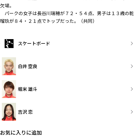
欠場。
パークの女子は長谷川瑞穂が７２・５４点、男子は１３歳の乾
瑠玖が８４・２１点でトップだった。（共同）
スケートボード
白井 空良
堀米 雄斗
吉沢 恋
お気に入りに追加