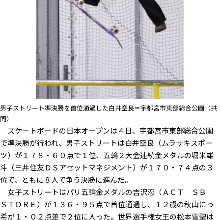
男子ストリート準決勝を首位通過した白井空良＝宇都宮市東部総合公園（共
同）
スケートボードの日本オープンは４日、宇都宮市東部総合公園
で準決勝が行われ、男子ストリートは白井空良（ムラサキスポー
ツ）が１７８・６０点で１位、五輪２大会連続金メダルの堀米雄
斗（三井住友ＤＳアセットマネジメント）が１７０・７４点の３
位で、ともに８人で争う決勝に進んだ。
女子ストリートはパリ五輪金メダルの吉沢恋（ＡＣＴ ＳＢ
ＳＴＯＲＥ）が１３６・９５点で首位通過し、１２歳の秋山にっ
希が１・０２点差で２位に入った。世界選手権女王の松本雪聖は