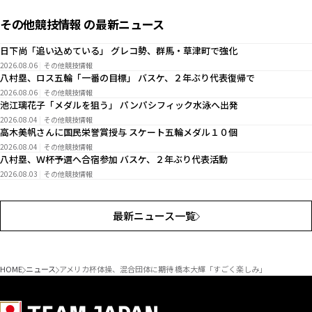
その他競技情報 の最新ニュース
日下尚「追い込めている」 グレコ勢、群馬・草津町で強化
2026.08.06
その他競技情報
八村塁、ロス五輪「一番の目標」 バスケ、２年ぶり代表復帰で
2026.08.06
その他競技情報
池江璃花子「メダルを狙う」 パンパシフィック水泳へ出発
2026.08.04
その他競技情報
高木美帆さんに国民栄誉賞授与 スケート五輪メダル１０個
2026.08.04
その他競技情報
八村塁、Ｗ杯予選へ合宿参加 バスケ、２年ぶり代表活動
2026.08.03
その他競技情報
最新ニュース一覧
HOME
ニュース
アメリカ杯体操、混合団体に期待 橋本大輝「すごく楽しみ」