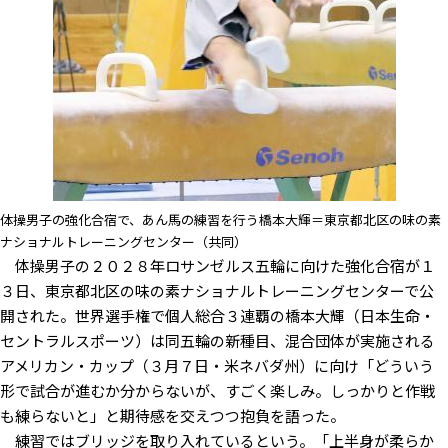
体操男子の強化合宿で、あん馬の練習を行う橋本大輝＝東京都北区の味の素
ナショナルトレーニングセンター（共同）
体操男子の２０２８年ロサンゼルス五輪に向けた強化合宿が１
３日、東京都北区の味の素ナショナルトレーニングセンターで公
開された。世界選手権で個人総合３連覇の橋本大輝（日本生命・
セントラルスポーツ）は同五輪の新種目、混合団体が実施される
アメリカン・カップ（３月７日・米ネバダ州）に向け「どういう
形で試合が進むか分からないが、すごく楽しみ。しっかりと作戦
も練らないと」と期待感を交えつつ抱負を語った。
練習ではブリッジを取り入れているという。「上半身が柔らか