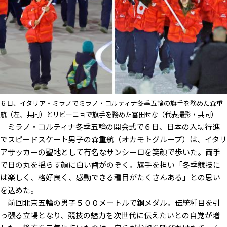
６日、イタリア・ミラノでミラノ・コルティナ冬季五輪の旗手を務めた森重
航（左、共同）とリビーニョで旗手を務めた冨田せな（代表撮影・共同）
ミラノ・コルティナ冬季五輪の開会式で６日、日本の入場行進
でスピードスケート男子の森重航（オカモトグループ）は、イタリ
アサッカーの聖地として有名なサンシーロを笑顔で歩いた。両手
で日の丸を揺らす顔に白い歯がのぞく。旗手を担い「冬季競技に
は楽しく、格好良く、感動できる種目がたくさんある」との思い
を込めた。
前回北京五輪の男子５００メートルで銅メダル。伝統種目を引
っ張る立場となり、競技の魅力を次世代に伝えたいとの自覚が増