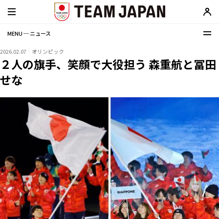
MENU ─ ニュース
2026.02.07
オリンピック
２人の旗手、笑顔で大役担う 森重航と冨田
せな