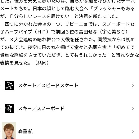
した。後方を元気に歩いたのは、自らが参加を呼びかけたチーム
メートたちだ。日本の顔として臨む大会へ「プレッシャーもある
が、自分らしいレースを届けたい」と決意を新たにした。
四つに分かれた会場の一つ、リビーニョでは、スノーボード女
子ハーフパイプ（ＨＰ）で前回３位の冨田せな（宇佐美ＳＣ）
が、３大会連続の晴れ舞台で大役を任された。同競技からは初め
ての抜てき。夜空に日の丸を掲げて堂々と先頭を歩き「初めてで
貴重な経験をさせていただき、とてもうれしかった」と晴れやかな
表情を見せた。（共同）
スケート／スピードスケート
スキー／スノーボード
森重 航