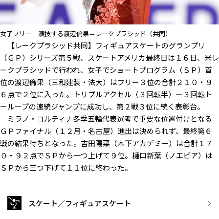
女子フリー 演技する渡辺倫果＝レークプラシッド（共同）
【レークプラシッド共同】フィギュアスケートのグランプリ
（ＧＰ）シリーズ第５戦、スケートアメリカ最終日は１６日、米レ
ークプラシッドで行われ、女子でショートプログラム（ＳＰ）首
位の渡辺倫果（三和建装・法大）はフリー３位の合計２１０・９
６点で２位に入った。トリプルアクセル（３回転半）―３回転ト
ーループの連続ジャンプに成功し、第２戦３位に続く表彰台。
ミラノ・コルティナ冬季五輪代表選考で重要な位置付けとなる
ＧＰファイナル（１２月・名古屋）進出は決められず、最終第６
戦の結果待ちとなった。吉田陽菜（木下アカデミー）は合計１７
０・９２点でＳＰから一つ上げて９位。樋口新葉（ノエビア）は
ＳＰから三つ下げて１１位に終わった。
スケート／フィギュアスケート