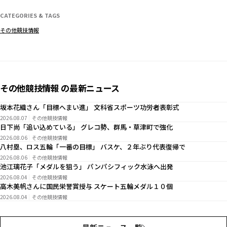
CATEGORIES & TAGS
その他競技情報
その他競技情報 の最新ニュース
坂本花織さん「目標へまい進」 文科省スポーツ功労者表彰式
2026.08.07
その他競技情報
日下尚「追い込めている」 グレコ勢、群馬・草津町で強化
2026.08.06
その他競技情報
八村塁、ロス五輪「一番の目標」 バスケ、２年ぶり代表復帰で
2026.08.06
その他競技情報
池江璃花子「メダルを狙う」 パンパシフィック水泳へ出発
2026.08.04
その他競技情報
高木美帆さんに国民栄誉賞授与 スケート五輪メダル１０個
2026.08.04
その他競技情報