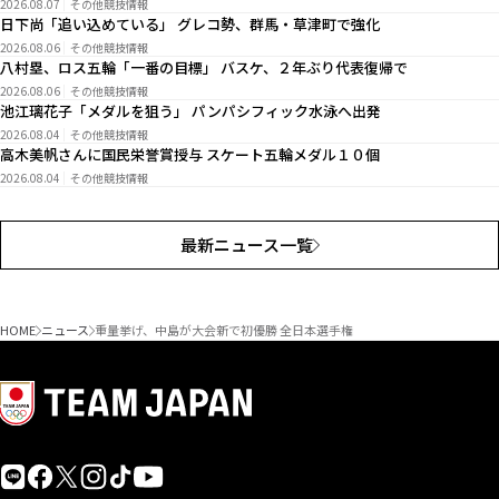
2026.08.07
その他競技情報
日下尚「追い込めている」 グレコ勢、群馬・草津町で強化
2026.08.06
その他競技情報
八村塁、ロス五輪「一番の目標」 バスケ、２年ぶり代表復帰で
2026.08.06
その他競技情報
池江璃花子「メダルを狙う」 パンパシフィック水泳へ出発
2026.08.04
その他競技情報
高木美帆さんに国民栄誉賞授与 スケート五輪メダル１０個
2026.08.04
その他競技情報
最新ニュース一覧
HOME
ニュース
重量挙げ、中島が大会新で初優勝 全日本選手権