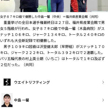
女子８７キロ級で優勝した中島一馨（中央）＝福井県産業会館（共同）
重量挙げの全日本選手権最終日は２７日、福井県産業会館で男
女５階級が行われ、女子８７キロ級で中島一馨（木島病院）がス
ナッチ１０６キロ、ジャーク１３４キロ、トータル２４０キロの
いずれも大会新記録で初優勝した。
男子１０９キロ超級は沢登健太郎（早野組）がスナッチ１７０
キロ、ジャーク２２２キロ、トータル３９２キロで２連覇した。
パリ五輪代表の村上英士朗（いちご）はトータルで１キロ及ばず
２位だった。（共同）
ウエイトリフティング
中島 一馨