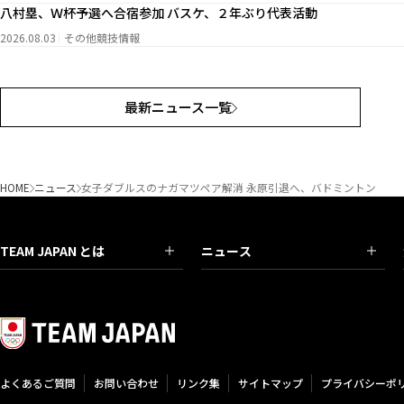
八村塁、Ｗ杯予選へ合宿参加 バスケ、２年ぶり代表活動
2026.08.03
その他競技情報
最新ニュース一覧
HOME
ニュース
女子ダブルスのナガマツペア解消 永原引退へ、バドミントン
TEAM JAPAN とは
ニュース
よくあるご質問
お問い合わせ
リンク集
サイトマップ
プライバシーポ