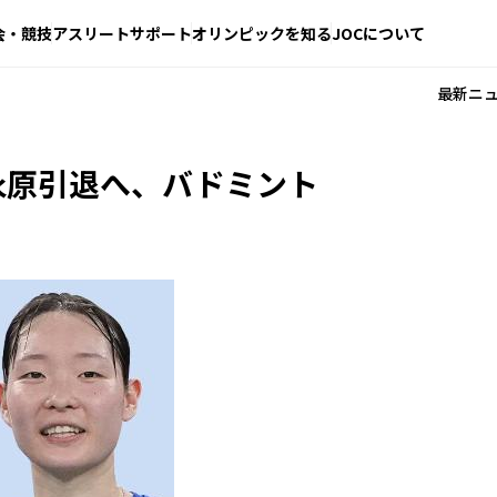
会・競技
アスリートサポート
オリンピックを知る
JOCについて
最新ニ
永原引退へ、バドミント