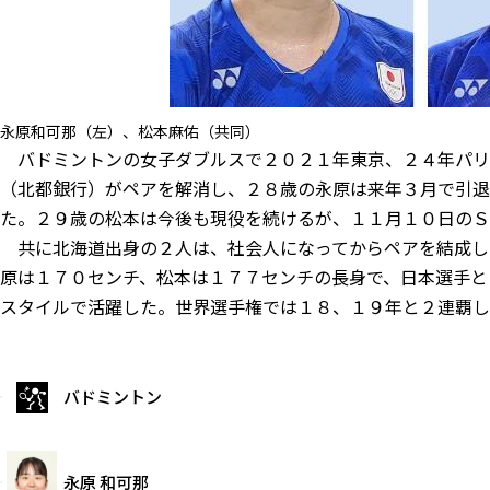
永原和可那（左）、松本麻佑（共同）
バドミントンの女子ダブルスで２０２１年東京、２４年パリ
（北都銀行）がペアを解消し、２８歳の永原は来年３月で引退
た。２９歳の松本は今後も現役を続けるが、１１月１０日のＳ
共に北海道出身の２人は、社会人になってからペアを結成し
原は１７０センチ、松本は１７７センチの長身で、日本選手と
スタイルで活躍した。世界選手権では１８、１９年と２連覇し
バドミントン
永原 和可那