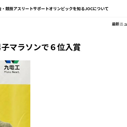
会・競技
アスリートサポート
オリンピックを知る
JOCについて
最新ニ
男子マラソンで６位入賞