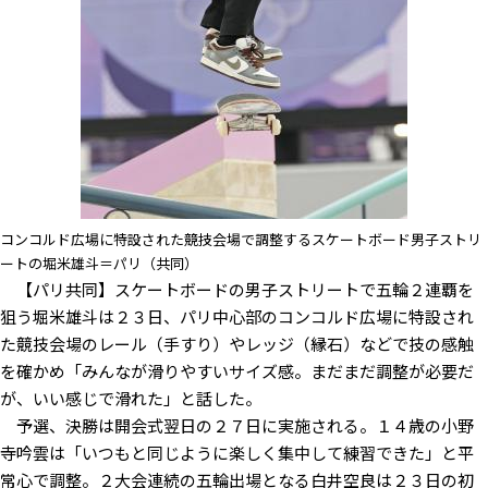
コンコルド広場に特設された競技会場で調整するスケートボード男子ストリ
ートの堀米雄斗＝パリ（共同）
【パリ共同】スケートボードの男子ストリートで五輪２連覇を
狙う堀米雄斗は２３日、パリ中心部のコンコルド広場に特設され
た競技会場のレール（手すり）やレッジ（縁石）などで技の感触
を確かめ「みんなが滑りやすいサイズ感。まだまだ調整が必要だ
が、いい感じで滑れた」と話した。
予選、決勝は開会式翌日の２７日に実施される。１４歳の小野
寺吟雲は「いつもと同じように楽しく集中して練習できた」と平
常心で調整。２大会連続の五輪出場となる白井空良は２３日の初