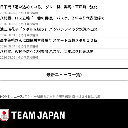
日下尚「追い込めている」 グレコ勢、群馬・草津町で強化
2026.08.06
その他競技情報
八村塁、ロス五輪「一番の目標」 バスケ、２年ぶり代表復帰で
2026.08.06
その他競技情報
池江璃花子「メダルを狙う」 パンパシフィック水泳へ出発
2026.08.04
その他競技情報
高木美帆さんに国民栄誉賞授与 スケート五輪メダル１０個
2026.08.04
その他競技情報
八村塁、Ｗ杯予選へ合宿参加 バスケ、２年ぶり代表活動
2026.08.03
その他競技情報
最新ニュース一覧
HOME
ニュース
スケボー堀米らが本番会場を確認 白井は２４日に合流