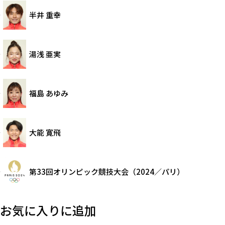
半井 重幸
湯浅 亜実
福島 あゆみ
大能 寛飛
第33回オリンピック競技大会（2024／パリ）
お気に入りに追加