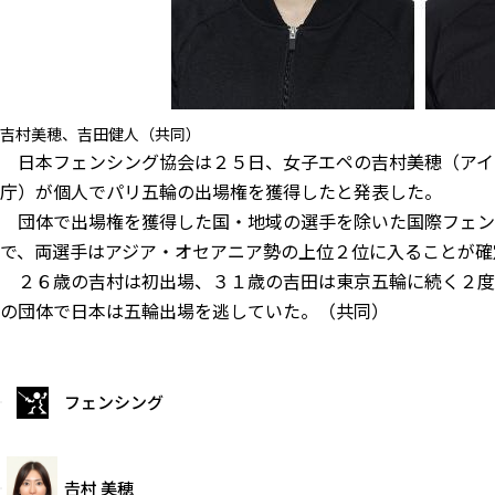
吉村美穂、吉田健人（共同）
日本フェンシング協会は２５日、女子エペの吉村美穂（アイ
庁）が個人でパリ五輪の出場権を獲得したと発表した。
団体で出場権を獲得した国・地域の選手を除いた国際フェン
で、両選手はアジア・オセアニア勢の上位２位に入ることが確
２６歳の吉村は初出場、３１歳の吉田は東京五輪に続く２度
の団体で日本は五輪出場を逃していた。（共同）
フェンシング
𠮷村 美穂