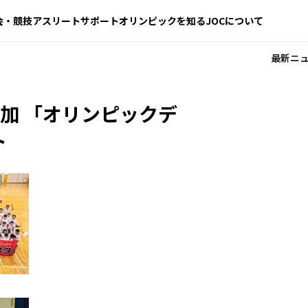
会・競技
アスリートサポート
オリンピックを知る
JOCについて
最新ニ
加 「オリンピックデ
ト
）