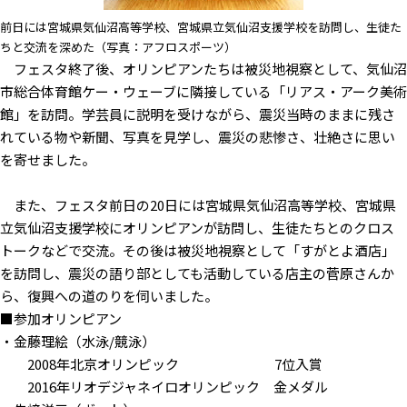
前日には宮城県気仙沼高等学校、宮城県立気仙沼支援学校を訪問し、生徒た
ちと交流を深めた（写真：アフロスポーツ）
フェスタ終了後、オリンピアンたちは被災地視察として、気仙沼
市総合体育館ケー・ウェーブに隣接している「リアス・アーク美術
館」を訪問。学芸員に説明を受けながら、震災当時のままに残さ
れている物や新聞、写真を見学し、震災の悲惨さ、壮絶さに思い
を寄せました。
また、フェスタ前日の20日には宮城県気仙沼高等学校、宮城県
立気仙沼支援学校にオリンピアンが訪問し、生徒たちとのクロス
トークなどで交流。その後は被災地視察として「すがとよ酒店」
を訪問し、震災の語り部としても活動している店主の菅原さんか
ら、復興への道のりを伺いました。
■参加オリンピアン
・金藤理絵（水泳/競泳）
2008年北京オリンピック 7位入賞
2016年リオデジャネイロオリンピック 金メダル