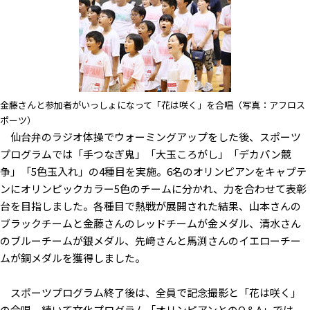
金藤さんと参加者がいっしょになって「花は咲く」を合唱（写真：アフロス
ポーツ）
仙台弁のラジオ体操でウォーミングアップをした後、スポーツ
プログラムでは「手つなぎ鬼」「大玉ころがし」「デカパン競
争」「5色玉入れ」の4種目を実施。6名のオリンピアンをキャプテ
ンにオリンピックカラー5色のチームに分かれ、力を合わせて表彰
台を目指しました。各種目で熱戦が展開された結果、山本さんの
ブラックチームと金藤さんのレッドチームが金メダル、清水さん
のブルーチームが銀メダル、先﨑さんと馬渕さんのイエローチー
ムが銅メダルを獲得しました。
スポーツプログラム終了後は、全員で記念撮影と「花は咲く」
の合唱。続いて文化プログラム「オリンピアンとのQ＆A」では