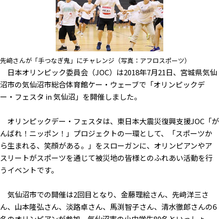
先﨑さんが「手つなぎ鬼」にチャレンジ（写真：アフロスポーツ）
日本オリンピック委員会（JOC）は2018年7月21日、宮城県気仙
沼市の気仙沼市総合体育館ケー・ウェーブで「オリンピックデ
ー・フェスタ in 気仙沼」を開催しました。
オリンピックデー・フェスタは、東日本大震災復興支援JOC「が
んばれ！ニッポン！」プロジェクトの一環として、「スポーツか
ら生まれる、笑顔がある。」をスローガンに、オリンピアンやア
スリートがスポーツを通じて被災地の皆様とのふれあい活動を行
うイベントです。
気仙沼市での開催は2回目となり、金藤理絵さん、先﨑洋三さ
ん、山本隆弘さん、淡路卓さん、馬渕智子さん、清水徹郎さんの6
名のオリンピアンが参加。気仙沼市の小中学生80名といっしょ