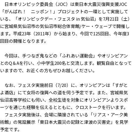
日本オリンピック委員会（JOC）は東日本大震災復興支援JOC
「がんばれ！ ニッポン！」プロジェクトの一環として実施して
いる、「オリンピックデー・フェスタ in 気仙沼」を7月21日（土）
に宮城県気仙沼市の気仙沼市総合体育館/ケー・ウェーブで開催し
ます。平成23年（2011年）から始まり、今回で125回目、今年度3
回目の開催となります。
今回は、手つなぎ鬼などの「ふれあい運動会」やオリンピアン
とのQ＆Aを行い、小中学生200名と交流します。観覧自由となって
いますので、お近くの方もぜひお越しください。
なお、フェスタ実施前日（7/20）に、オリンピアンは「すがと
よ酒店」にて女将の復興への道を伺う予定です。また、宮城県気
仙沼高等学校にも伺い、全校生徒を対象にオリンピアンよりスポ
ーツを通じた経験を伝えるとともに、クロストークを行います。
フェスタ実施後は、会場に隣接されている「リアス・アーク美
術館」の常設展示「東日本大震災の記録と津波の災害史」を見学
予定です。