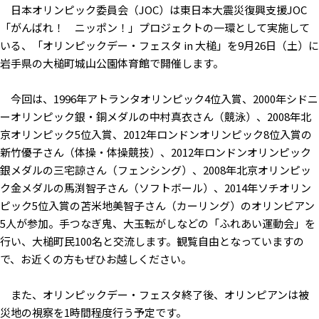
日本オリンピック委員会（JOC）は東日本大震災復興支援JOC
「がんばれ！ ニッポン！」プロジェクトの一環として実施して
いる、「オリンピックデー・フェスタ in 大槌」を9月26日（土）に
岩手県の大槌町城山公園体育館で開催します。
今回は、1996年アトランタオリンピック4位入賞、2000年シドニ
ーオリンピック銀・銅メダルの中村真衣さん（競泳）、2008年北
京オリンピック5位入賞、2012年ロンドンオリンピック8位入賞の
新竹優子さん（体操・体操競技）、2012年ロンドンオリンピック
銀メダルの三宅諒さん（フェンシング）、2008年北京オリンピッ
ク金メダルの馬渕智子さん（ソフトボール）、2014年ソチオリン
ピック5位入賞の苫米地美智子さん（カーリング）のオリンピアン
5人が参加。手つなぎ鬼、大玉転がしなどの「ふれあい運動会」を
行い、大槌町民100名と交流します。観覧自由となっていますの
で、お近くの方もぜひお越しください。
また、オリンピックデー・フェスタ終了後、オリンピアンは被
災地の視察を1時間程度行う予定です。