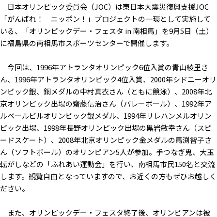
日本オリンピック委員会（JOC）は東日本大震災復興支援JOC
「がんばれ！ ニッポン！」プロジェクトの一環として実施して
いる、「オリンピックデー・フェスタ in 南相馬」を9月5日（土）
に福島県の南相馬市スポーツセンターで開催します。
今回は、1996年アトランタオリンピック6位入賞の青山綾里さ
ん、1996年アトランタオリンピック4位入賞、2000年シドニーオリ
ンピック銀、銅メダルの中村真衣さん（ともに競泳）、2008年北
京オリンピック出場の齋藤信治さん（バレーボール）、1992年ア
ルベールビルオリンピック銀メダル、1994年リレハンメルオリン
ピック出場、1998年長野オリンピック出場の黒岩敏幸さん（スピ
ードスケート）、2008年北京オリンピック金メダルの馬渕智子さ
ん（ソフトボール）のオリンピアン5人が参加。手つなぎ鬼、大玉
転がしなどの「ふれあい運動会」を行い、南相馬市民150名と交流
します。観覧自由となっていますので、お近くの方もぜひお越しく
ださい。
また、オリンピックデー・フェスタ終了後、オリンピアンは被