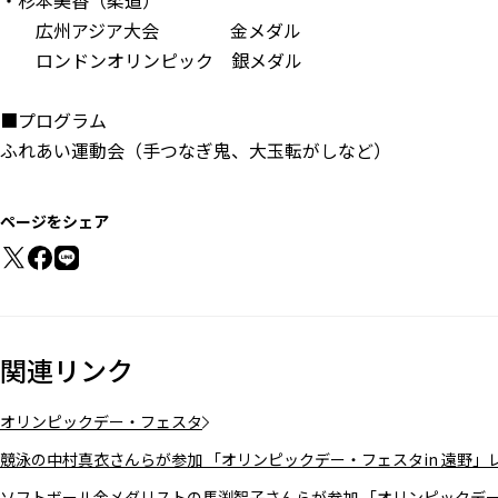
・杉本美香（柔道）
広州アジア大会 金メダル
ロンドンオリンピック 銀メダル
■プログラム
ふれあい運動会（手つなぎ鬼、大玉転がしなど）
ページをシェア
関連リンク
オリンピックデー・フェスタ
競泳の中村真衣さんらが参加 「オリンピックデー・フェスタin 遠野」
ソフトボール金メダリストの馬渕智子さんらが参加 「オリンピックデー