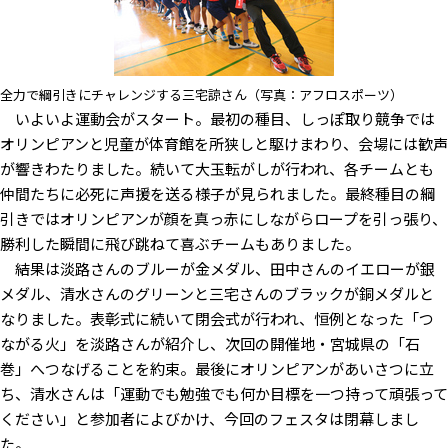
全力で綱引きにチャレンジする三宅諒さん（写真：アフロスポーツ）
いよいよ運動会がスタート。最初の種目、しっぽ取り競争では
オリンピアンと児童が体育館を所狭しと駆けまわり、会場には歓声
が響きわたりました。続いて大玉転がしが行われ、各チームとも
仲間たちに必死に声援を送る様子が見られました。最終種目の綱
引きではオリンピアンが顔を真っ赤にしながらロープを引っ張り、
勝利した瞬間に飛び跳ねて喜ぶチームもありました。
結果は淡路さんのブルーが金メダル、田中さんのイエローが銀
メダル、清水さんのグリーンと三宅さんのブラックが銅メダルと
なりました。表彰式に続いて閉会式が行われ、恒例となった「つ
ながる火」を淡路さんが紹介し、次回の開催地・宮城県の「石
巻」へつなげることを約束。最後にオリンピアンがあいさつに立
ち、清水さんは「運動でも勉強でも何か目標を一つ持って頑張って
ください」と参加者によびかけ、今回のフェスタは閉幕しまし
た。