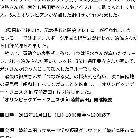
達弘さんが、合流し柴田亜衣さん率いるブルーに助っ人として加
入。6人のオリンピアンが参加した綱引きが行われました。
3種目終了後には、記念撮影と閉会セレモニーが行われました。
セレモニーではまず、スポーツ用具の贈呈式が行われ、須佐さんか
ら目録が贈られました。
続いて、運動会の表彰式に移り、1位は清水さんが率いたグリー
ン、2位は須佐さんが率いたレッド、3位は柴田亜衣さんが率いて、
米満さんが助っ人として加入したブルーでした。
最後は神津さんが「つながる火」の採火式を行い、次回開催地
の福島県「昭和村」へつなげることを約束し、「オリンピックデ
ー・フェスタ in 陸前高田」は閉幕しました。
「オリンピックデー・フェスタ in 陸前高田」開催概要
■日時：2012年11月11日（日）10:00開会〜13:00終了
■会場：陸前高田市立第一中学校仮設グラウンド（陸前高田市高
田町）