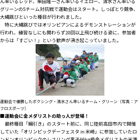
ん率いるレッド、柴田隆一さん率いるイエロー、清水さん率いる
グリーンの5チーム対抗戦で運動会はスタート。しっぽとり競争、
大縄跳びといった種目が行われました。
特に大縄跳びではオリンピアンによるデモンストレーションが
行われ、練習なしにも関わらず20回以上飛び続ける姿に、参加者
からは「すごい！」という歓声が沸き起こっていました。
運動会で優勝したボクシング・清水さん率いるチーム・グリーン（写真：ア
フロスポーツ）
■運動会に金メダリストの助っ人が登場！
最終種目「綱引き」のスタート前に、同じ陸前高田市内で開催
していた「オリンピックデーフェスタ in 米崎」に参加していたロ
ンドンオリンピックのレスリング男子66kg級金メダリストの米満