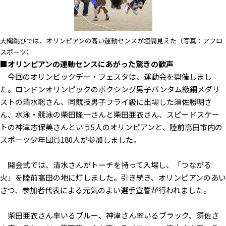
大縄跳びでは、オリンピアンの高い運動センスが垣間見えた（写真：アフロ
スポーツ）
■オリンピアンの運動センスにあがった驚きの歓声
今回のオリンピックデー・フェスタは、運動会を開催しまし
た。ロンドンオリンピックのボクシング男子バンタム級銅メダリ
ストの清水聡さん、同競技男子フライ級に出場した須佐勝明さ
ん、水泳・競泳の柴田隆一さんと柴田亜衣さん、スピードスケー
トの神津志保美さんという5人のオリンピアンと、陸前高田市内の
スポーツ少年団員180人が参加しました。
開会式では、清水さんがトーチを持って入場し、「つながる
火」を陸前高田の地に灯しました。引き続き、オリンピアンのあい
さつ、参加者代表による元気のよい選手宣誓が行われました。
柴田亜衣さん率いるブルー、神津さん率いるブラック、須佐さ