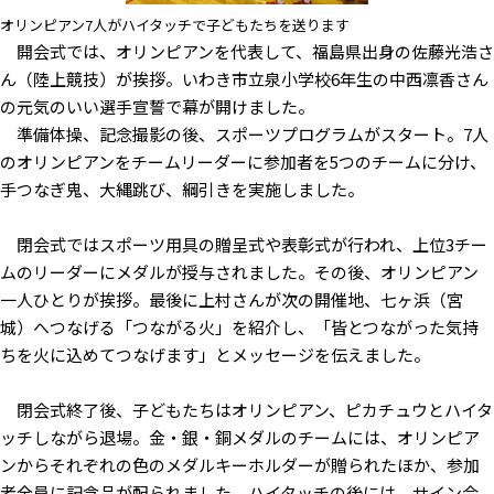
オリンピアン7人がハイタッチで子どもたちを送ります
開会式では、オリンピアンを代表して、福島県出身の佐藤光浩さ
ん（陸上競技）が挨拶。いわき市立泉小学校6年生の中西凛香さん
の元気のいい選手宣誓で幕が開けました。
準備体操、記念撮影の後、スポーツプログラムがスタート。7人
のオリンピアンをチームリーダーに参加者を5つのチームに分け、
手つなぎ鬼、大縄跳び、綱引きを実施しました。
閉会式ではスポーツ用具の贈呈式や表彰式が行われ、上位3チー
ムのリーダーにメダルが授与されました。その後、オリンピアン
一人ひとりが挨拶。最後に上村さんが次の開催地、七ヶ浜（宮
城）へつなげる「つながる火」を紹介し、「皆とつながった気持
ちを火に込めてつなげます」とメッセージを伝えました。
閉会式終了後、子どもたちはオリンピアン、ピカチュウとハイタ
ッチしながら退場。金・銀・銅メダルのチームには、オリンピア
ンからそれぞれの色のメダルキーホルダーが贈られたほか、参加
者全員に記念品が配られました。ハイタッチの後には、サイン会