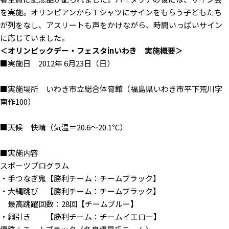
を実施。オリンピアンからＴシャツにサインをもらう子どもたち
が列をなし、アスリートも声をかけながら、時間いっぱいサイン
に応じていました。
＜オリンピックデー・フェスタinいわき 実施概要＞
■実施日 2012年 6月23日（日）
■実施場所 いわき市立総合体育館（福島県いわき市平下荒川字
南作100）
■天候 快晴（気温＝20.6〜20.1℃）
■実施内容
スポーツプログラム
・手つなぎ鬼【勝利チーム：チームブラック】
・大縄跳び 【勝利チーム：チームブラック】
最高跳躍回数：28回【チームブルー】
・綱引き 【勝利チーム：チームイエロー】