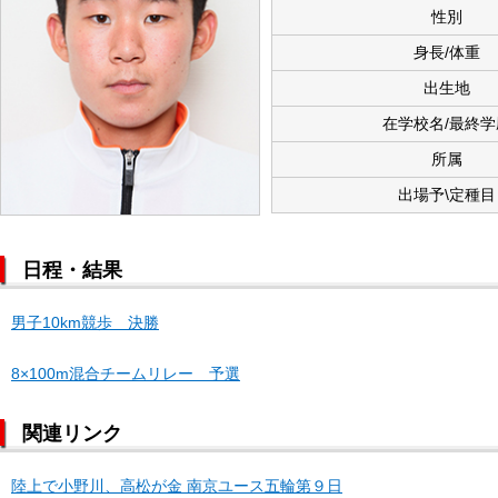
性別
身長/体重
出生地
在学校名/最終学
所属
出場予\定種目
日程・結果
男子10km競歩 決勝
8×100m混合チームリレー 予選
関連リンク
陸上で小野川、高松が金 南京ユース五輪第９日