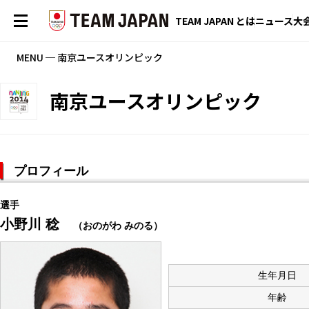
TEAM JAPAN とは
ニュース
大
MENU ─ 南京ユースオリンピック
南京ユースオリンピック
プロフィール
選手
小野川 稔
（おのがわ みのる）
生年月日
年齢