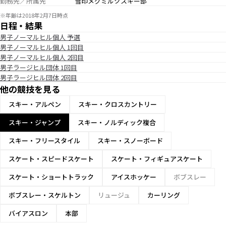
勤務先／所属先
雪印メグミルクスキー部
※年齢は2018年2月7日時点
日程・結果
男子ノーマルヒル個人 予選
男子ノーマルヒル個人 1回目
男子ノーマルヒル個人 2回目
男子ラージヒル団体 1回目
男子ラージヒル団体 2回目
他の競技を見る
スキー・アルペン
スキー・クロスカントリー
スキー・ジャンプ
スキー・ノルディック複合
スキー・フリースタイル
スキー・スノーボード
スケート・スピードスケート
スケート・フィギュアスケート
スケート・ショートトラック
アイスホッケー
ボブスレー
ボブスレー・スケルトン
リュージュ
カーリング
バイアスロン
本部