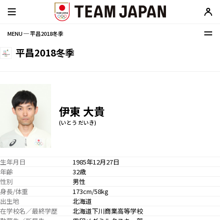
MENU ─ 平昌2018冬季
平昌2018冬季
伊東 大貴
(いとう だいき)
生年月日
1985年12月27日
年齢
32歳
性別
男性
身長/体重
173cm/58kg
出生地
北海道
在学校名／最終学歴
北海道下川商業高等学校