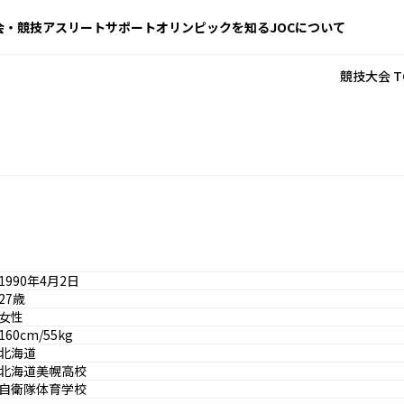
会・競技
アスリートサポート
オリンピックを知る
JOCについて
競技大会 T
1990年4月2日
27歳
女性
160cm/55kg
北海道
北海道美幌高校
自衛隊体育学校