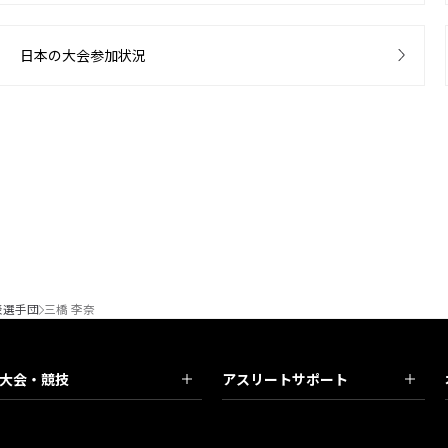
日本の大会参加状況
表選手団
三橋 李奈
大会・競技
アスリートサポート