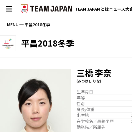
TEAM JAPAN とは
ニュース
大
MENU ─ 平昌2018冬季
平昌2018冬季
三橋 李奈
(みつはし りな)
生年月日
年齢
性別
身長/体重
出生地
在学校名／最終学歴
勤務先／所属先