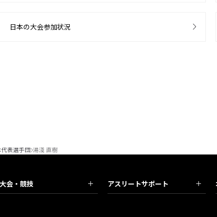
日本の大会参加状況
本代表選手団
湯淺 直樹
大会・競技
アスリートサポート