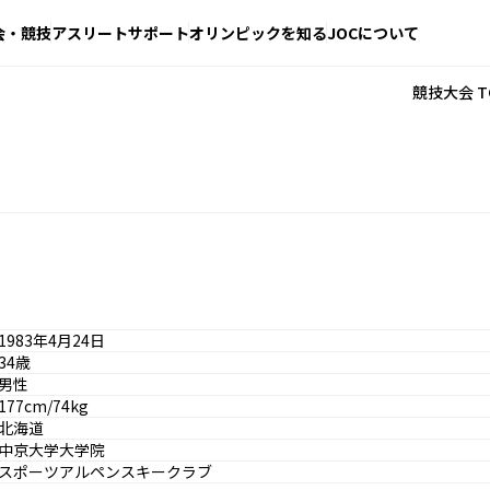
会・競技
アスリートサポート
オリンピックを知る
JOCについて
競技大会 T
1983年4月24日
34歳
男性
177cm/74kg
北海道
中京大学大学院
スポーツアルペンスキークラブ