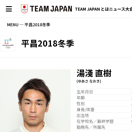
TEAM JAPAN とは
ニュース
大
MENU ─ 平昌2018冬季
平昌2018冬季
湯淺 直樹
(ゆあさ なおき)
生年月日
年齢
性別
身長/体重
出生地
在学校名／最終学歴
勤務先／所属先