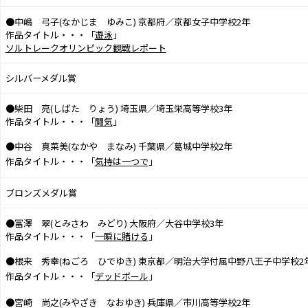
●中嶋 弓子(なかじま ゆみこ) 京都府／京都女子中学校2年
作品タイトル・・・「
遊泳
」
ソルトレークオリンピック観戦レポート
シルバーメダル賞
●柴田 亮(しばた りょう) 埼玉県／埼玉栄高等学校3年
作品タイトル・・・「
闘気
」
●中谷 真菜美(なかや まなみ) 千葉県／葛城中学校2年
作品タイトル・・・「
気持は一つで
」
ブロンズメダル賞
●冨澤 翠(とみさわ みどり) 大阪府／大谷中学校3年
作品タイトル・・・「
一瞬に賭ける
」
●根来 秀幸(ねごろ ひでゆき) 東京都／明治大学付属中野八王子中学校2
作品タイトル・・・「
デッドボール
」
●宮崎 尚之(みやざき なおゆき) 兵庫県／市川高等学校2年