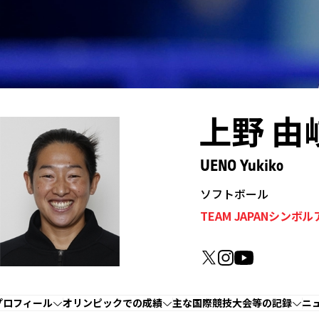
上野 由
UENO Yukiko
ソフトボール
TEAM JAPANシンボ
プロフィール
オリンピックでの成績
主な国際競技大会等の記録
ニ