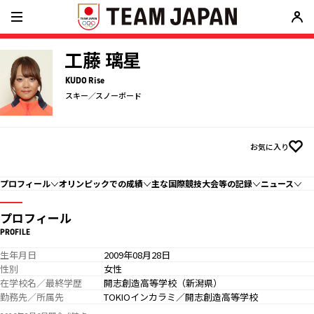
工藤 璃星
KUDO Rise
スキー／スノーボード
お気に入り
プロフィール
オリンピックでの成績
主な国際競技大会等の記録
ニュース
プロフィール
PROFILE
生年月日
2009年08月28日
性別
女性
在学校名／最終学歴
開志創造高等学校（新潟県）
勤務先／所属先
TOKIOインカラミ／開志創造高等学校