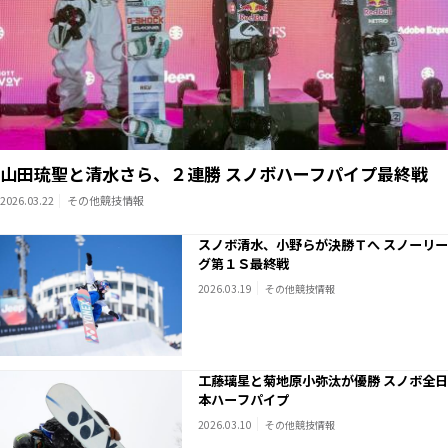
山田琉聖と清水さら、２連勝 スノボハーフパイプ最終戦
2026.03.22
その他競技情報
スノボ清水、小野らが決勝Ｔへ スノーリー
グ第１Ｓ最終戦
2026.03.19
その他競技情報
工藤璃星と菊地原小弥汰が優勝 スノボ全日
本ハーフパイプ
2026.03.10
その他競技情報