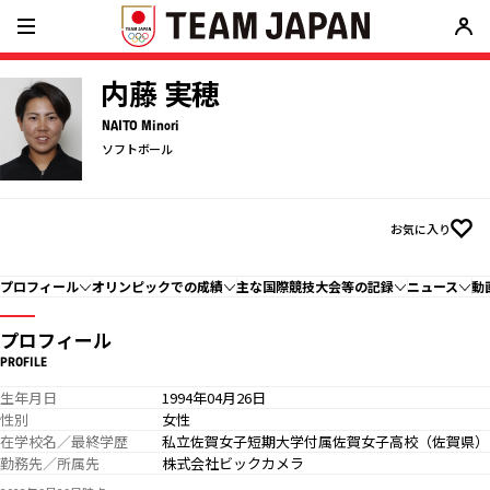
内藤 実穂
NAITO Minori
ソフトボール
お気に入り
プロフィール
オリンピックでの成績
主な国際競技大会等の記録
ニュース
動
プロフィール
PROFILE
生年月日
1994年04月26日
性別
女性
在学校名／最終学歴
私立佐賀女子短期大学付属佐賀女子高校（佐賀県）
勤務先／所属先
株式会社ビックカメラ