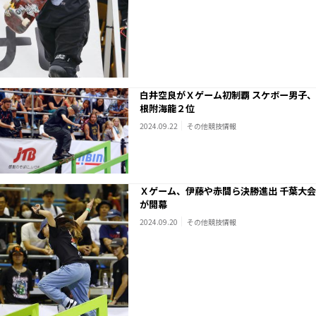
白井空良がＸゲーム初制覇 スケボー男子、
根附海龍２位
2024.09.22
その他競技情報
Ｘゲーム、伊藤や赤間ら決勝進出 千葉大会
が開幕
2024.09.20
その他競技情報