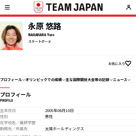
永原 悠路
NAGAHARA Yuro
スケートボード
お気に入り
プロフィール
オリンピックでの成績
主な国際競技大会等の記録
ニュース
プロフィール
PROFILE
生年月日
2005年06月10日
性別
男性
在学校名／最終学歴
勤務先／所属先
太陽ホールディングス