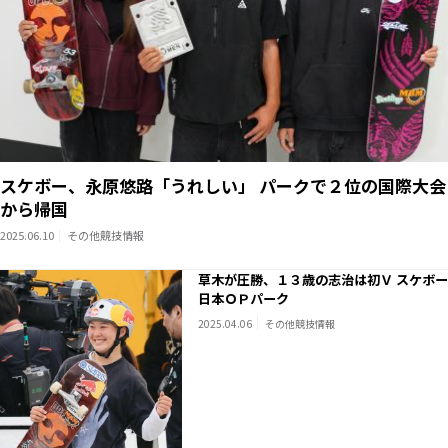
スケボー、永原悠路「うれしい」 パークで２位の国際大会
から帰国
2025.06.10
その他競技情報
草木が圧勝、１３歳の志治は初Ｖ スケボー
日本ＯＰパーク
2025.04.06
その他競技情報