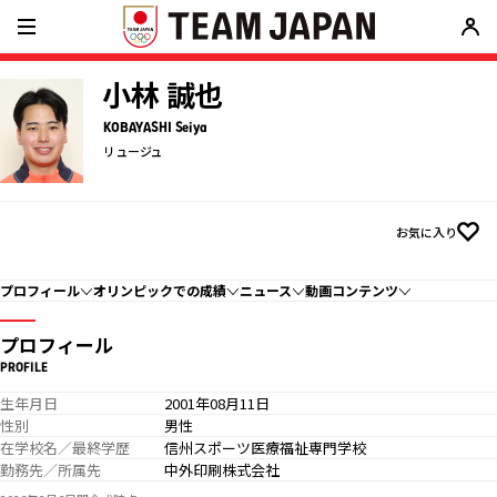
小林 誠也
KOBAYASHI Seiya
リュージュ
お気に入り
プロフィール
オリンピックでの成績
ニュース
動画コンテンツ
プロフィール
PROFILE
生年月日
2001年08月11日
性別
男性
在学校名／最終学歴
信州スポーツ医療福祉専門学校
勤務先／所属先
中外印刷株式会社