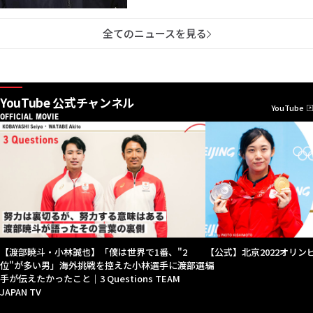
全てのニュースを見る
YouTube 公式チャンネル
YouTube
OFFICIAL MOVIE
【渡部暁斗・小林誠也】「僕は世界で1番、"2
【公式】北京2022オリンピッ
位"が多い男」海外挑戦を控えた小林選手に渡部選
編
手が伝えたかったこと｜3 Questions TEAM
JAPAN TV