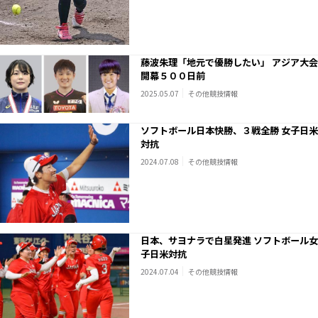
藤波朱理「地元で優勝したい」 アジア大会
開幕５００日前
2025.05.07
その他競技情報
ソフトボール日本快勝、３戦全勝 女子日米
対抗
2024.07.08
その他競技情報
日本、サヨナラで白星発進 ソフトボール女
子日米対抗
2024.07.04
その他競技情報