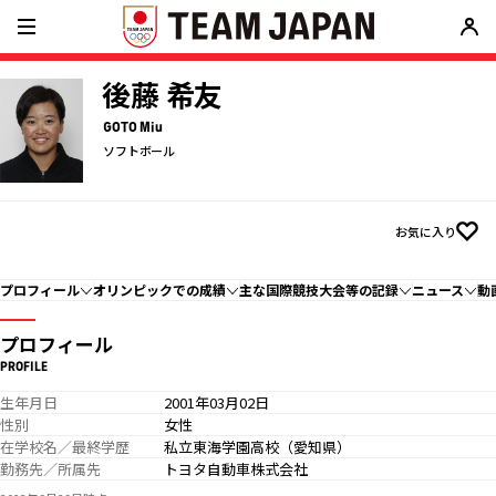
後藤 希友
GOTO Miu
ソフトボール
お気に入り
プロフィール
オリンピックでの成績
主な国際競技大会等の記録
ニュース
動
プロフィール
PROFILE
生年月日
2001年03月02日
性別
女性
在学校名／最終学歴
私立東海学園高校（愛知県）
勤務先／所属先
トヨタ自動車株式会社