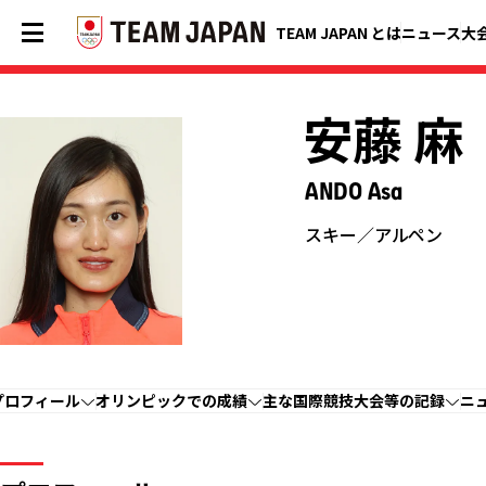
TEAM JAPAN とは
ニュース
大
安藤 麻
ANDO Asa
スキー／アルペン
プロフィール
オリンピックでの成績
主な国際競技大会等の記録
ニ