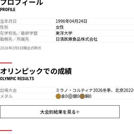
プロフィール
PROFILE
生年月日
1996年04月24日
性別
女性
在学校名／最終学歴
東洋大学
勤務先／所属先
日清医療食品株式会社
2026年2月6日開会式時点
オリンピックでの成績
OLYMPIC RESULTS
出場大会
ミラノ・コルティナ2026冬季、北京2022
メダル
金0
銀0
銅0
大会別結果を見る