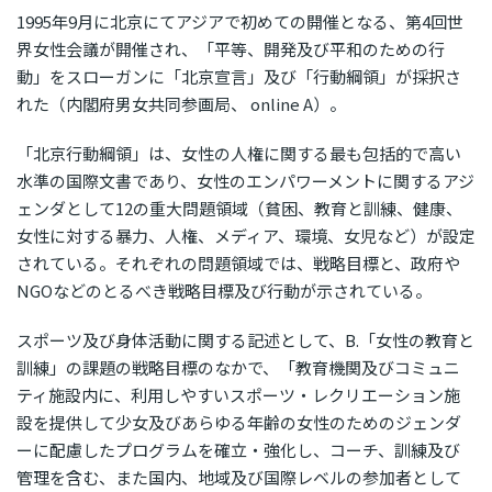
1995年9月に北京にてアジアで初めての開催となる、第4回世
界女性会議が開催され、「平等、開発及び平和のための行
動」をスローガンに「北京宣言」及び「行動綱領」が採択さ
れた（内閣府男女共同参画局、 online A）。
「北京行動綱領」は、女性の人権に関する最も包括的で高い
水準の国際文書であり、女性のエンパワーメントに関するアジ
ェンダとして12の重大問題領域（貧困、教育と訓練、健康、
女性に対する暴力、人権、メディア、環境、女児など）が設定
されている。それぞれの問題領域では、戦略目標と、政府や
NGOなどのとるべき戦略目標及び行動が示されている。
スポーツ及び身体活動に関する記述として、B.「女性の教育と
訓練」の課題の戦略目標のなかで、「教育機関及びコミュニ
ティ施設内に、利用しやすいスポーツ・レクリエーション施
設を提供して少女及びあらゆる年齢の女性のためのジェンダ
ーに配慮したプログラムを確立・強化し、コーチ、訓練及び
管理を含む、また国内、地域及び国際レベルの参加者として